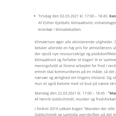
Tirsdag den 02.03.2021 kl. 17:00 – 18:45:
Kan
Af Esther Kjeldahl, klimaaktivist, initiativtag
kronikør i klimadebatten.
Klimakrisen øger alle eksisterende ulighede
betaler allerede en høj pris for atmosfærens ub
der opstå nye ressourcekrige og pladskonflikter.
klimaaktivist og forfatter til bogen ’Vi er sam
meningsfuldt at forene arbejdet for fred i ve
emnet skal kommunikeres på en måde, så det gør
nærvær og ærlighed om tingens tilstand. Og s
Hun vil også komme med sit bud på næste skridt
Mandag den 22.03.2021 kl. 17:00 – 18:45 :
”Man
Af Henrik Goldschmidt, musiker og fredsforkæ
I foråret 2019 udkom bogen ”Manden der ville
Goldschmidt og samtidig overskriften på det m