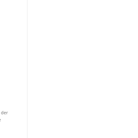
 der
e