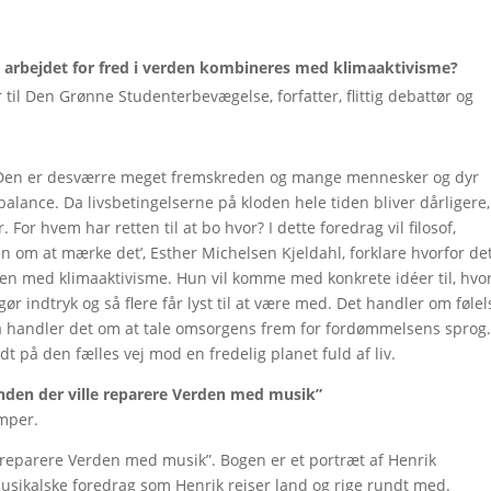
 arbejdet for fred i verden kombineres med klimaaktivisme?
er til Den Grønne Studenterbevægelse, forfatter, flittig debattør og
r. Den er desværre meget fremskreden og mange mennesker og dyr
alance. Da livsbetingelserne på kloden hele tiden bliver dårligere, 
 For hvem har retten til at bo hvor? I dette foredrag vil filosof,
men om at mærke det’, Esther Michelsen Kjeldahl, forklare hvorfor de
rden med klimaaktivisme. Hun vil komme med konkrete idéer til, hv
 indtryk og så flere får lyst til at være med. Det handler om følel
å handler det om at tale omsorgens frem for fordømmelsens sprog
 på den fælles vej mod en fredelig planet fuld af liv.
den der ville
reparere Verden med musik”
mper.
 reparere Verden med musik”. Bogen er et portræt af Henrik
usikalske foredrag som Henrik rejser land og rige rundt med.