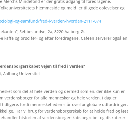
lle Mørchs Mindefond er der gratis adgang til foredragene.
Folkeuniversitetets hjemmeside og meld jer til gode oplevelser og
sociologi-og-samfund/fred-i-verden-hvordan-2111-074
Trekanten”, Sebbesundvej 2a, 8220 Aalborg Ø.
e kaffe og brød før- og efter foredragene. Cafeen serverer også en
verdensborgerskabet vejen til fred i verden?
i, Aalborg Universitet
ennesket som del af hele verden og dermed som en, der ikke kun er
om verdensborger for alle mennesker og hele verden. I dag er
tidligere, fordi menneskeheden står overfor globale udfordringer,
rækkelige. Har vi brug for verdensborgerskab for at holde fred og løs
behandler historien af verdensborgerskabsbegrebet og diskuterer