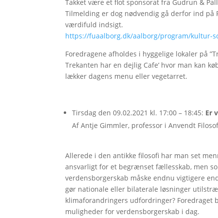
Takket være et flot sponsorat fra Gudrun & Pa
Tilmelding er dog nødvendig gå derfor ind på 
værdifuld indsigt.
https://fuaalborg.dk/aalborg/program/kultur-
Foredragene afholdes i hyggelige lokaler på ”
Trekanten har en dejlig Cafe’ hvor man kan køb
lækker dagens menu eller vegetarret.
Tirsdag den 09.02.2021 kl. 17:00 – 18:45:
Er 
Af Antje Gimmler, professor i Anvendt Filosof
Allerede i den antikke filosofi har man set m
ansvarligt for et begrænset fællesskab, men s
verdensborgerskab måske endnu vigtigere end 
gør nationale eller bilaterale løsninger utilst
klimaforandringers udfordringer? Foredraget 
muligheder for verdensborgerskab i dag.