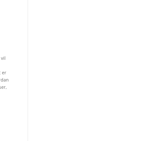
vil
t er
ordan
ser,
.