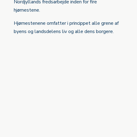
Nordjyllands fredsarbejde inden for fire
hjørnestene.
Hjørnestenene omfatter i princippet alle grene af
byens og landsdelens liv og alle dens borgere.
Fredsaktivisme
Fredsforskning
Fredsinnovation
Fredsmuseum