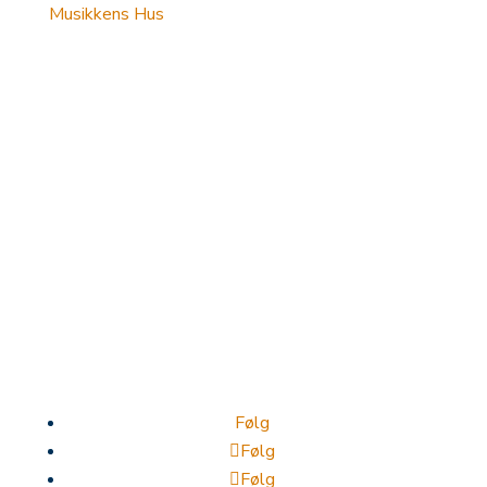
Musikkens Hus
Fredsby Aalborg
bestyrelsen@fredsbyaalborg.dk
CVR 39516063
Følg
Følg
Følg