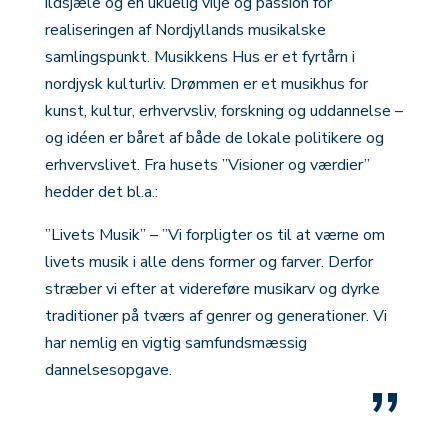
ildsjæle og en ukuelig vilje og passion for
realiseringen af Nordjyllands musikalske
samlingspunkt. Musikkens Hus er et fyrtårn i
nordjysk kulturliv. Drømmen er et musikhus for
kunst, kultur, erhvervsliv, forskning og uddannelse –
og idéen er båret af både de lokale politikere og
erhvervslivet. Fra husets ”Visioner og værdier”
hedder det bl.a.:
”Livets Musik” – ”Vi forpligter os til at værne om
livets musik i alle dens former og farver. Derfor
stræber vi efter at videreføre musikarv og dyrke
traditioner på tværs af genrer og generationer. Vi
har nemlig en vigtig samfundsmæssig
dannelsesopgave.
”